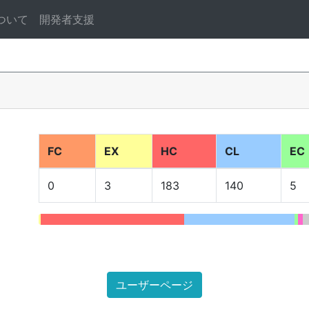
ついて
開発者支援
FC
EX
HC
CL
EC
0
3
183
140
5
ユーザーページ