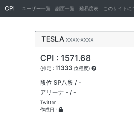
CPI
ユーザー一覧
譜面一覧
難易度表
このサイトに
TESLA
XXXX-XXXX
CPI : 1571.68
11333
(推定 :
位程度)
段位
SP八段 / -
アリーナ
- / -
Twitter :
作成日 :