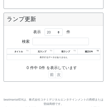
ランプ更新
表示
件
検索
タイトル
元ランプ
現ランプ
適正CPI
表示するデータがありません
0 件中 0件 を表示しています
前
次
beatmaniaⅡDXは、株式会社コナミデジタルエンタテインメントの商標または
登録商標です。