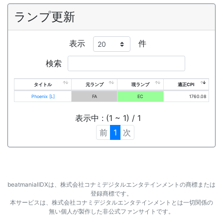
ランプ更新
表示
件
検索
タイトル
元ランプ
現ランプ
適正CPI
Phoenix [L]
FA
EC
1760.08
表示中 : (1 ~ 1) / 1
前
1
次
beatmaniaⅡDXは、株式会社コナミデジタルエンタテインメントの商標または
登録商標です。
本サービスは、株式会社コナミデジタルエンタテインメントとは一切関係の
無い個人が製作した非公式ファンサイトです。