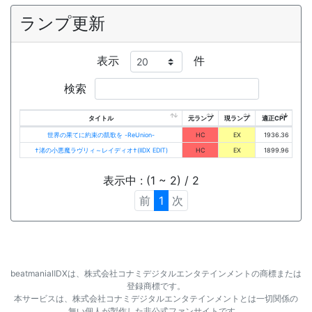
ランプ更新
表示
件
検索
タイトル
元ランプ
現ランプ
適正CPI
世界の果てに約束の凱歌を -ReUnion-
HC
EX
1936.36
†渚の小悪魔ラヴリィ～レイディオ†(IIDX EDIT)
HC
EX
1899.96
表示中 : (1 ~ 2) / 2
前
1
次
beatmaniaⅡDXは、株式会社コナミデジタルエンタテインメントの商標または
登録商標です。
本サービスは、株式会社コナミデジタルエンタテインメントとは一切関係の
無い個人が製作した非公式ファンサイトです。