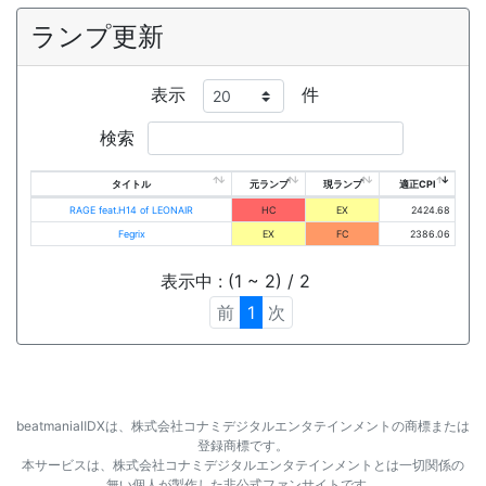
ランプ更新
表示
件
検索
タイトル
元ランプ
現ランプ
適正CPI
RAGE feat.H14 of LEONAIR
HC
EX
2424.68
Fegrix
EX
FC
2386.06
表示中 : (1 ~ 2) / 2
前
1
次
beatmaniaⅡDXは、株式会社コナミデジタルエンタテインメントの商標または
登録商標です。
本サービスは、株式会社コナミデジタルエンタテインメントとは一切関係の
無い個人が製作した非公式ファンサイトです。