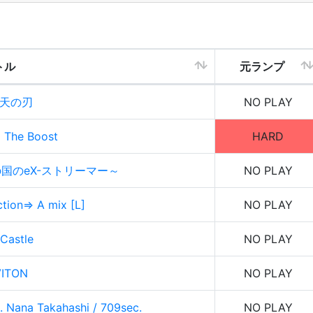
トル
元ランプ
天の刃
NO PLAY
 The Boost
HARD
音ゲの国のeX-ストリーマー～
NO PLAY
tion⇒ A mix [L]
NO PLAY
 Castle
NO PLAY
ITON
NO PLAY
Nana Takahashi / 709sec.
NO PLAY