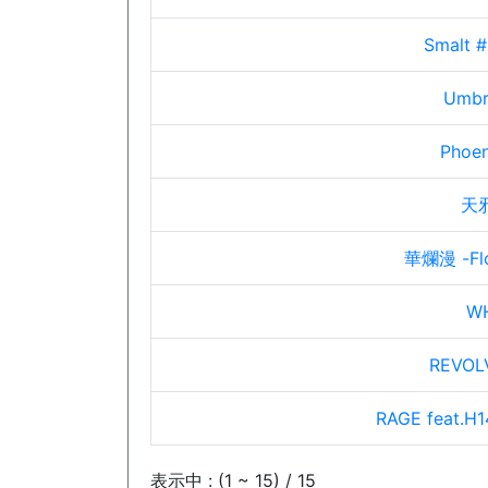
Smalt 
Umbra
Phoen
天
華爛漫 -Flo
W
REVOLV
RAGE feat.H1
表示中 : (1 ~ 15) / 15