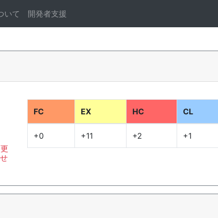
ついて
開発者支援
FC
EX
HC
CL
+0
+11
+2
+1
変更
ませ