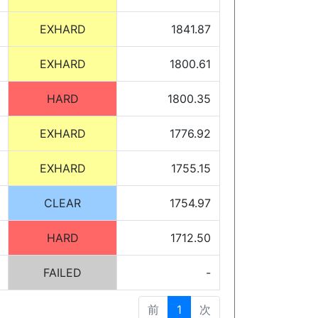
EXHARD
1841.87
EXHARD
1800.61
HARD
1800.35
EXHARD
1776.92
EXHARD
1755.15
CLEAR
1754.97
HARD
1712.50
FAILED
-
前
1
次