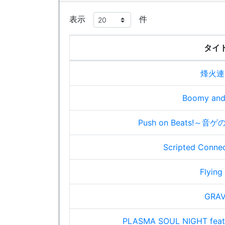
表示
件
タイ
烽火連
Boomy and
Push on Beats!～
Scripted Connec
Flying
GRAV
PLASMA SOUL NIGHT feat. 