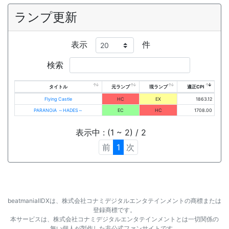
ランプ更新
表示
件
検索
タイトル
元ランプ
現ランプ
適正CPI
Flying Castle
HC
EX
1863.12
PARANOiA ～HADES～
EC
HC
1708.00
表示中 : (1 ~ 2) / 2
前
1
次
beatmaniaⅡDXは、株式会社コナミデジタルエンタテインメントの商標または
登録商標です。
本サービスは、株式会社コナミデジタルエンタテインメントとは一切関係の
無い個人が製作した非公式ファンサイトです。