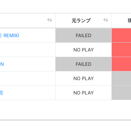
元ランプ
E REMIX)
FAILED
NO PLAY
ON
FAILED
NO PLAY
言
NO PLAY