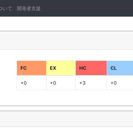
ついて
開発者支援
FC
EX
HC
CL
+0
+0
+3
+0