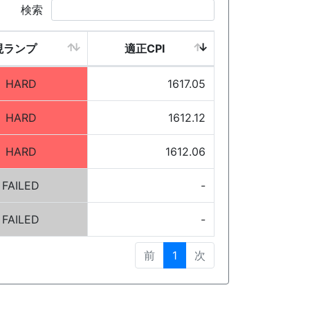
検索
現ランプ
適正CPI
HARD
1617.05
HARD
1612.12
HARD
1612.06
FAILED
-
FAILED
-
前
1
次