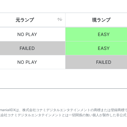
元ランプ
現ランプ
NO PLAY
EASY
FAILED
EASY
NO PLAY
FAILED
atmaniaⅡDXは、株式会社コナミデジタルエンタテインメントの商標または登録商標
式会社コナミデジタルエンタテインメントとは一切関係の無い個人が製作した非公式