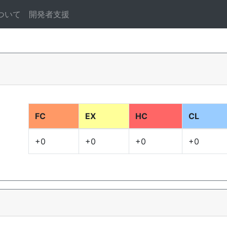
ついて
開発者支援
FC
EX
HC
CL
+0
+0
+0
+0