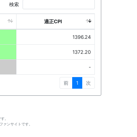
検索
適正CPI
1396.24
1372.20
-
前
1
次
です。
ファンサイトです。