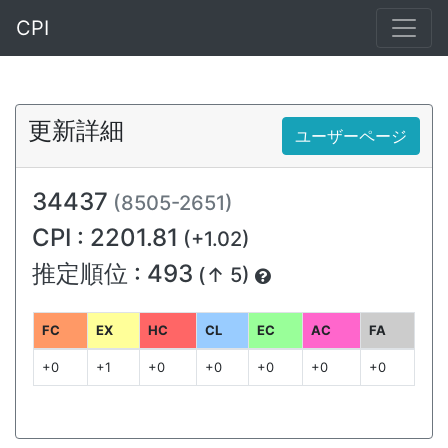
CPI
更新詳細
ユーザーページ
34437
(8505-2651)
CPI : 2201.81
(+1.02)
推定順位 : 493
(↑ 5)
FC
EX
HC
CL
EC
AC
FA
+0
+1
+0
+0
+0
+0
+0