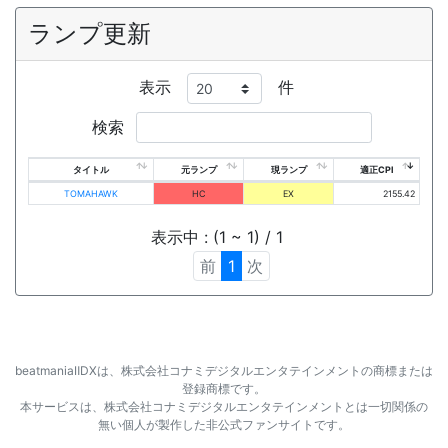
ランプ更新
表示
件
検索
タイトル
元ランプ
現ランプ
適正CPI
TOMAHAWK
HC
EX
2155.42
表示中 : (1 ~ 1) / 1
前
1
次
beatmaniaⅡDXは、株式会社コナミデジタルエンタテインメントの商標または
登録商標です。
本サービスは、株式会社コナミデジタルエンタテインメントとは一切関係の
無い個人が製作した非公式ファンサイトです。