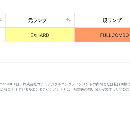
元ランプ
現ランプ
EXHARD
FULLCOMBO
atmaniaⅡDXは、株式会社コナミデジタルエンタテインメントの商標または登録商標
式会社コナミデジタルエンタテインメントとは一切関係の無い個人が製作した非公式