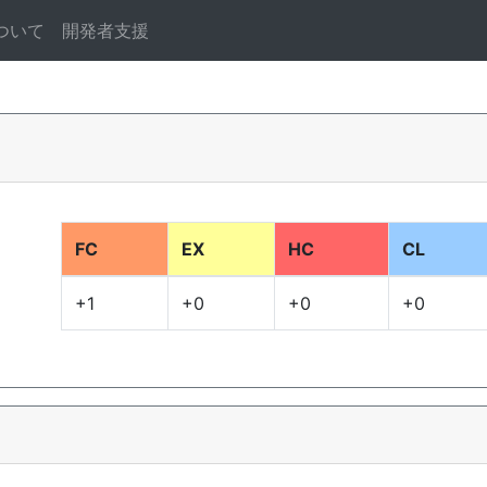
ついて
開発者支援
FC
EX
HC
CL
+1
+0
+0
+0