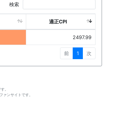
検索
適正CPI
2497.99
前
1
次
です。
ファンサイトです。