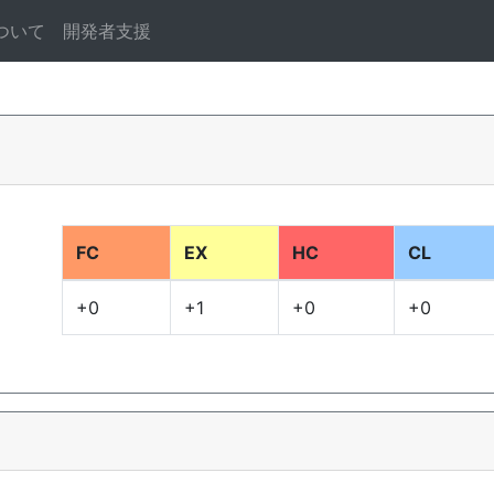
ついて
開発者支援
FC
EX
HC
CL
+0
+1
+0
+0