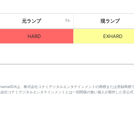
元ランプ
現ランプ
HARD
EXHARD
atmaniaⅡDXは、株式会社コナミデジタルエンタテインメントの商標または登録商標
式会社コナミデジタルエンタテインメントとは一切関係の無い個人が製作した非公式