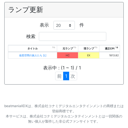
ランプ更新
表示
件
検索
タイトル
元ランプ
現ランプ
適正CPI
仮想空間の旅人たち [L]
HC
EX
1813.82
表示中 : (1 ~ 1) / 1
前
1
次
beatmaniaⅡDXは、株式会社コナミデジタルエンタテインメントの商標または
登録商標です。
本サービスは、株式会社コナミデジタルエンタテインメントとは一切関係の
無い個人が製作した非公式ファンサイトです。