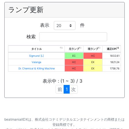
ランプ更新
表示
件
検索
タイトル
元ランプ
現ランプ
適正CPI
Sigmund [L]
EC
HC
1832.61
Valanga
HC
EX
1821.24
Dr. Chemical & Killing Machine
HC
EX
1758.76
表示中 : (1 ~ 3) / 3
前
1
次
beatmaniaⅡDXは、株式会社コナミデジタルエンタテインメントの商標または
登録商標です。