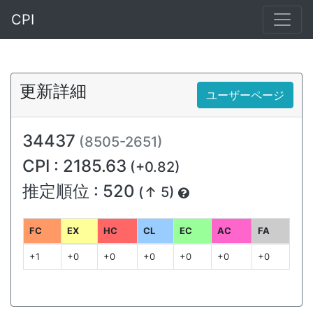
CPI
更新詳細
ユーザーページ
34437
(8505-2651)
CPI : 2185.63
(+0.82)
推定順位 : 520
(↑ 5)
FC
EX
HC
CL
EC
AC
FA
+1
+0
+0
+0
+0
+0
+0