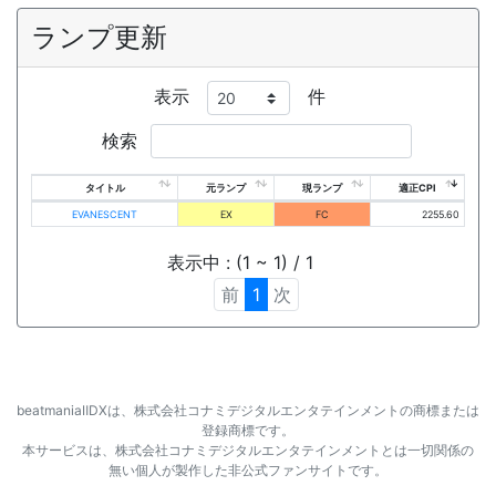
ランプ更新
表示
件
検索
タイトル
元ランプ
現ランプ
適正CPI
EVANESCENT
EX
FC
2255.60
表示中 : (1 ~ 1) / 1
前
1
次
beatmaniaⅡDXは、株式会社コナミデジタルエンタテインメントの商標または
登録商標です。
本サービスは、株式会社コナミデジタルエンタテインメントとは一切関係の
無い個人が製作した非公式ファンサイトです。