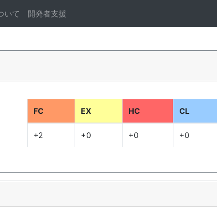
ついて
開発者支援
FC
EX
HC
CL
+2
+0
+0
+0