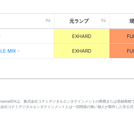
元ランプ
c
EXHARD
FU
LE MIX -
EXHARD
FU
atmaniaⅡDXは、株式会社コナミデジタルエンタテインメントの商標または登録商標
式会社コナミデジタルエンタテインメントとは一切関係の無い個人が製作した非公式