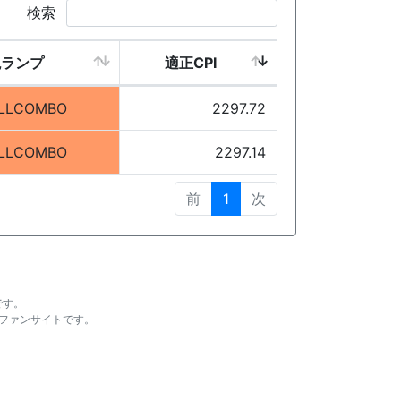
検索
現ランプ
適正CPI
LLCOMBO
2297.72
LLCOMBO
2297.14
前
1
次
です。
ファンサイトです。