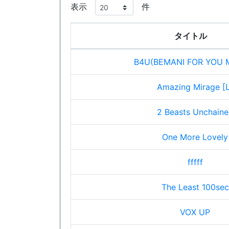
表示
件
タイトル
B4U(BEMANI FOR YOU MI
Amazing Mirage [L
2 Beasts Unchain
One More Lovely
fffff
The Least 100sec
VOX UP