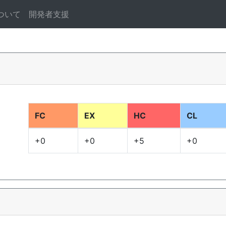
ついて
開発者支援
FC
EX
HC
CL
+0
+0
+5
+0