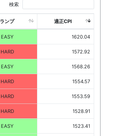
検索
ランプ
適正CPI
EASY
1620.04
HARD
1572.92
EASY
1568.26
HARD
1554.57
HARD
1553.59
HARD
1528.91
EASY
1523.41