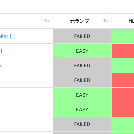
元ランプ
現
X) [L]
FAILED
]
EASY
ed
FAILED
FAILED
EASY
EASY
FAILED