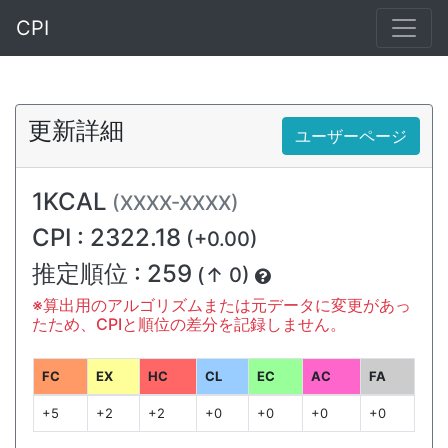
CPI
更新詳細
ユーザーページ
1KCAL
(XXXX-XXXX)
CPI : 2322.18
(+0.00)
推定順位 : 259
(↑ 0)
※算出用のアルゴリズムまたは元データに変更があっ
たため、CPIと順位の差分を記録しません。
FC
EX
HC
CL
EC
AC
FA
+5
+2
+2
+0
+0
+0
+0