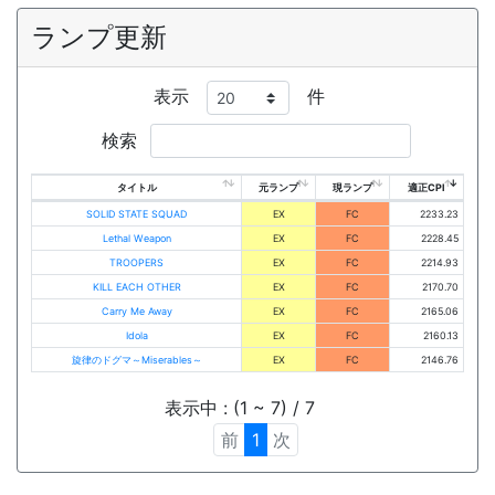
ランプ更新
表示
件
検索
タイトル
元ランプ
現ランプ
適正CPI
SOLID STATE SQUAD
EX
FC
2233.23
Lethal Weapon
EX
FC
2228.45
TROOPERS
EX
FC
2214.93
KILL EACH OTHER
EX
FC
2170.70
Carry Me Away
EX
FC
2165.06
Idola
EX
FC
2160.13
旋律のドグマ～Miserables～
EX
FC
2146.76
表示中 : (1 ~ 7) / 7
前
1
次