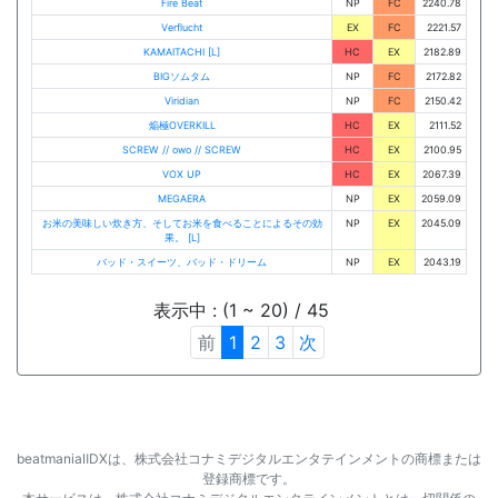
Fire Beat
NP
FC
2240.78
Verflucht
EX
FC
2221.57
KAMAITACHI [L]
HC
EX
2182.89
BIGソムタム
NP
FC
2172.82
Viridian
NP
FC
2150.42
焔極OVERKILL
HC
EX
2111.52
SCREW // owo // SCREW
HC
EX
2100.95
VOX UP
HC
EX
2067.39
MEGAERA
NP
EX
2059.09
お米の美味しい炊き方、そしてお米を食べることによるその効
NP
EX
2045.09
果。 [L]
バッド・スイーツ、バッド・ドリーム
NP
EX
2043.19
表示中 : (1 ~ 20) / 45
前
1
2
3
次
beatmaniaⅡDXは、株式会社コナミデジタルエンタテインメントの商標または
登録商標です。