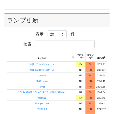
ランプ更新
表示
件
検索
元ラン
現ラン
タイトル
プ
プ
適正CPI
魅惑のYUMMYスイーツ
EX
FC
2473.33
Arabian Rave Night [L]
NP
FC
2448.17
rommmo
NP
FC
2371.00
伐折羅-vajra-
NP
FC
2356.49
Parvati
NP
FC
2330.86
SOLID STATE SQUAD -RISEN RELIC REMIX-
NP
FC
2309.54
Valanga
EX
FC
2304.13
Tiempo Loco
NP
FC
2299.21
ΕΛΠΙΣ [L]
NP
FC
2247.92