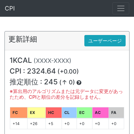
CPI
更新詳細
ユーザーページ
1KCAL
(XXXX-XXXX)
CPI : 2324.64
(+0.00)
推定順位 : 245
(↑ 0)
※算出用のアルゴリズムまたは元データに変更があっ
たため、CPIと順位の差分を記録しません。
FC
EX
HC
CL
EC
AC
FA
+14
+26
+5
+0
+0
+0
+0