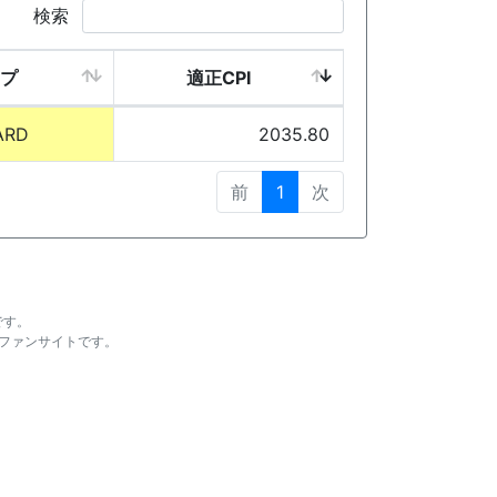
検索
プ
適正CPI
ARD
2035.80
前
1
次
です。
ファンサイトです。