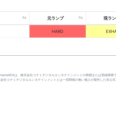
元ランプ
現ラン
HARD
EXH
atmaniaⅡDXは、株式会社コナミデジタルエンタテインメントの商標または登録商標
式会社コナミデジタルエンタテインメントとは一切関係の無い個人が製作した非公式