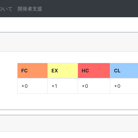
ついて
開発者支援
FC
EX
HC
CL
+0
+1
+0
+0