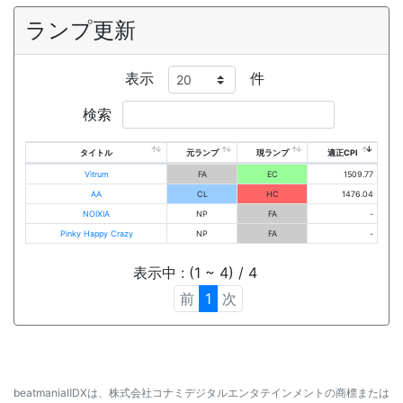
ランプ更新
表示
件
検索
タイトル
元ランプ
現ランプ
適正CPI
Vitrum
FA
EC
1509.77
AA
CL
HC
1476.04
NOIXIA
NP
FA
-
Pinky Happy Crazy
NP
FA
-
表示中 : (1 ~ 4) / 4
前
1
次
beatmaniaⅡDXは、株式会社コナミデジタルエンタテインメントの商標または