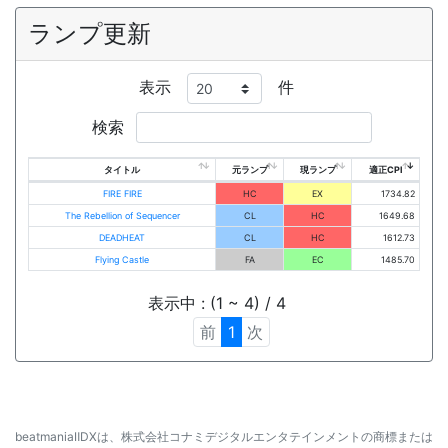
ランプ更新
表示
件
検索
タイトル
元ランプ
現ランプ
適正CPI
FIRE FIRE
HC
EX
1734.82
The Rebellion of Sequencer
CL
HC
1649.68
DEADHEAT
CL
HC
1612.73
Flying Castle
FA
EC
1485.70
表示中 : (1 ~ 4) / 4
前
1
次
beatmaniaⅡDXは、株式会社コナミデジタルエンタテインメントの商標または