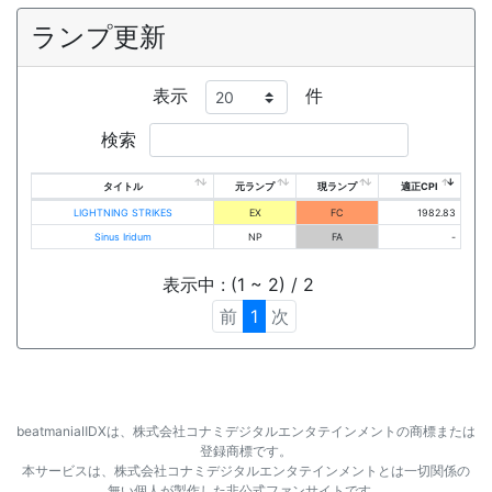
ランプ更新
表示
件
検索
タイトル
元ランプ
現ランプ
適正CPI
LIGHTNING STRIKES
EX
FC
1982.83
Sinus Iridum
NP
FA
-
表示中 : (1 ~ 2) / 2
前
1
次
beatmaniaⅡDXは、株式会社コナミデジタルエンタテインメントの商標または
登録商標です。
本サービスは、株式会社コナミデジタルエンタテインメントとは一切関係の
無い個人が製作した非公式ファンサイトです。