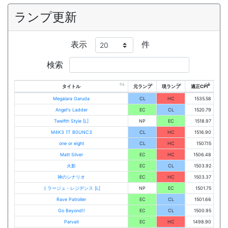
ランプ更新
表示
件
検索
タイトル
元ランプ
現ランプ
適正CPI
Megalara Garuda
CL
HC
1535.58
Angel's Ladder
EC
CL
1520.79
Twelfth Style [L]
NP
EC
1518.97
M4K3 1T B0UNC3
CL
HC
1516.90
one or eight
CL
HC
1507.15
Matt Silver
EC
HC
1506.48
火影
EC
CL
1503.92
神のシナリオ
EC
HC
1503.37
ミラージュ・レジデンス [L]
NP
EC
1501.75
Rave Patroller
EC
CL
1501.66
Go Beyond!!
EC
CL
1500.95
Parvati
EC
HC
1498.90