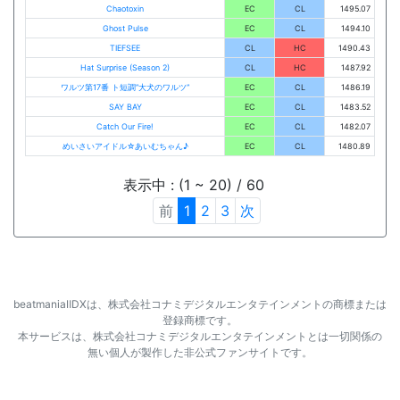
Chaotoxin
EC
CL
1495.07
Ghost Pulse
EC
CL
1494.10
TIEFSEE
CL
HC
1490.43
Hat Surprise (Season 2)
CL
HC
1487.92
ワルツ第17番 ト短調”大犬のワルツ”
EC
CL
1486.19
SAY BAY
EC
CL
1483.52
Catch Our Fire!
EC
CL
1482.07
めいさいアイドル☆あいむちゃん♪
EC
CL
1480.89
表示中 : (1 ~ 20) / 60
前
1
2
3
次
beatmaniaⅡDXは、株式会社コナミデジタルエンタテインメントの商標または
登録商標です。
本サービスは、株式会社コナミデジタルエンタテインメントとは一切関係の
無い個人が製作した非公式ファンサイトです。