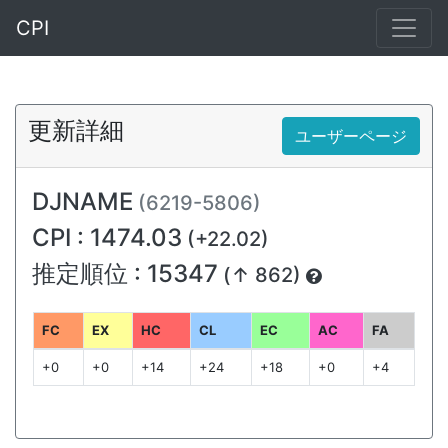
CPI
更新詳細
ユーザーページ
DJNAME
(6219-5806)
CPI : 1474.03
(+22.02)
推定順位 : 15347
(↑ 862)
FC
EX
HC
CL
EC
AC
FA
+0
+0
+14
+24
+18
+0
+4