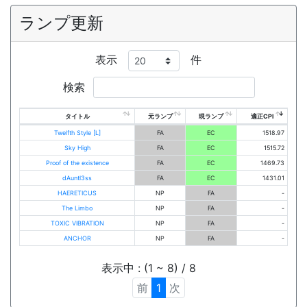
ランプ更新
表示
件
検索
タイトル
元ランプ
現ランプ
適正CPI
Twelfth Style [L]
FA
EC
1518.97
Sky High
FA
EC
1515.72
Proof of the existence
FA
EC
1469.73
dAuntl3ss
FA
EC
1431.01
HAERETICUS
NP
FA
-
The Limbo
NP
FA
-
TOXIC VIBRATION
NP
FA
-
ANCHOR
NP
FA
-
表示中 : (1 ~ 8) / 8
前
1
次