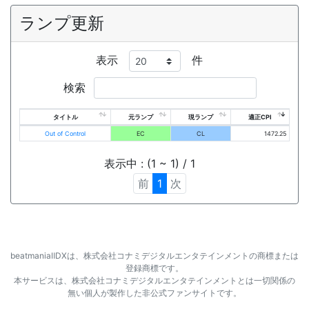
ランプ更新
表示
件
検索
タイトル
元ランプ
現ランプ
適正CPI
Out of Control
EC
CL
1472.25
表示中 : (1 ~ 1) / 1
前
1
次
beatmaniaⅡDXは、株式会社コナミデジタルエンタテインメントの商標または
登録商標です。
本サービスは、株式会社コナミデジタルエンタテインメントとは一切関係の
無い個人が製作した非公式ファンサイトです。