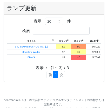
ランプ更新
表示
件
検索
タイトル
元ランプ
現ランプ
適正CPI
B4U(BEMANI FOR YOU MIX) [L]
EX
FC
2480.22
Smashing Wedge
NP
EX
2013.03
EROICA
NP
HC
1875.62
表示中 : (1 ~ 3) / 3
前
1
次
beatmaniaⅡDXは、株式会社コナミデジタルエンタテインメントの商標または
登録商標です。