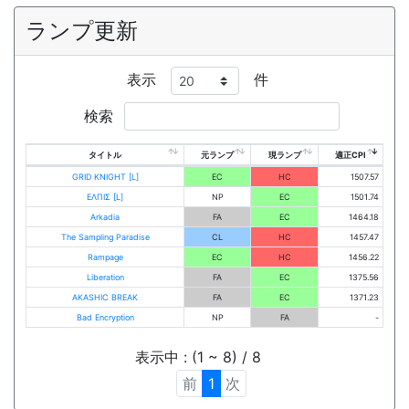
ランプ更新
表示
件
検索
タイトル
元ランプ
現ランプ
適正CPI
GRID KNIGHT [L]
EC
HC
1507.57
ΕΛΠΙΣ [L]
NP
EC
1501.74
Arkadia
FA
EC
1464.18
The Sampling Paradise
CL
HC
1457.47
Rampage
EC
HC
1456.22
Liberation
FA
EC
1375.56
AKASHIC BREAK
FA
EC
1371.23
Bad Encryption
NP
FA
-
表示中 : (1 ~ 8) / 8
前
1
次