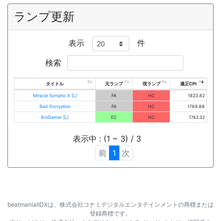
ランプ更新
表示
件
検索
タイトル
元ランプ
現ランプ
適正CPI
Miracle 5ympho X [L]
FA
HC
1823.82
Bad Encryption
FA
HC
1769.88
BroGamer [L]
EC
HC
1742.32
表示中 : (1 ~ 3) / 3
前
1
次
beatmaniaⅡDXは、株式会社コナミデジタルエンタテインメントの商標または
登録商標です。