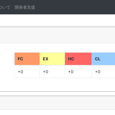
ついて
開発者支援
FC
EX
HC
CL
+0
+0
+0
+0