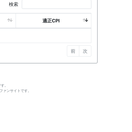
検索
適正CPI
前
次
です。
ファンサイトです。