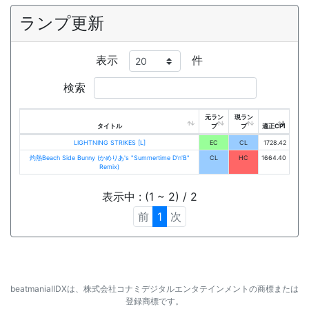
ランプ更新
表示
件
検索
元ラン
現ラン
タイトル
プ
プ
適正CPI
LIGHTNING STRIKES [L]
EC
CL
1728.42
灼熱Beach Side Bunny (かめりあ's "Summertime D'n'B"
CL
HC
1664.40
Remix)
表示中 : (1 ~ 2) / 2
前
1
次
beatmaniaⅡDXは、株式会社コナミデジタルエンタテインメントの商標または
登録商標です。