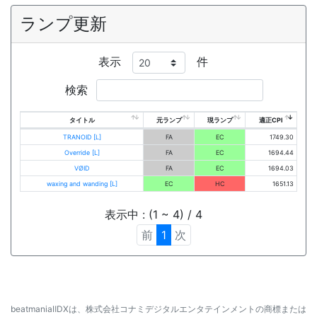
ランプ更新
表示
件
検索
タイトル
元ランプ
現ランプ
適正CPI
TRANOID [L]
FA
EC
1749.30
Override [L]
FA
EC
1694.44
VØID
FA
EC
1694.03
waxing and wanding [L]
EC
HC
1651.13
表示中 : (1 ~ 4) / 4
前
1
次
beatmaniaⅡDXは、株式会社コナミデジタルエンタテインメントの商標または