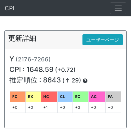
CPI
更新詳細
ユーザーページ
Y
(2176-7266)
CPI : 1648.59
(+0.72)
推定順位 : 8643
(↑ 29)
FC
EX
HC
CL
EC
AC
FA
+0
+0
+1
+0
+3
+0
+0