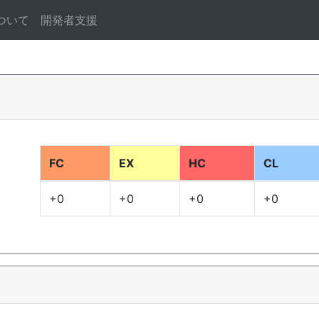
ついて
開発者支援
FC
EX
HC
CL
+0
+0
+0
+0