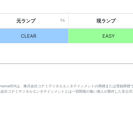
元ランプ
現ランプ
CLEAR
EASY
atmaniaⅡDXは、株式会社コナミデジタルエンタテインメントの商標または登録商標
式会社コナミデジタルエンタテインメントとは一切関係の無い個人が製作した非公式