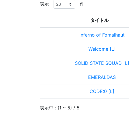
表示
件
タイトル
Inferno of Fomalhaut
Welcome [L]
SOLID STATE SQUAD [L
EMERALDAS
CODE:0 [L]
表示中 : (1 ~ 5) / 5