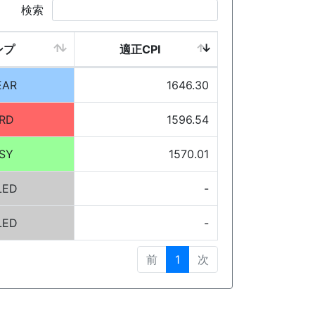
検索
ンプ
適正CPI
EAR
1646.30
RD
1596.54
SY
1570.01
LED
-
LED
-
前
1
次