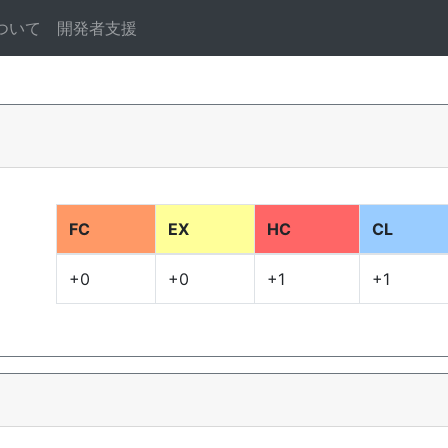
ついて
開発者支援
FC
EX
HC
CL
+0
+0
+1
+1