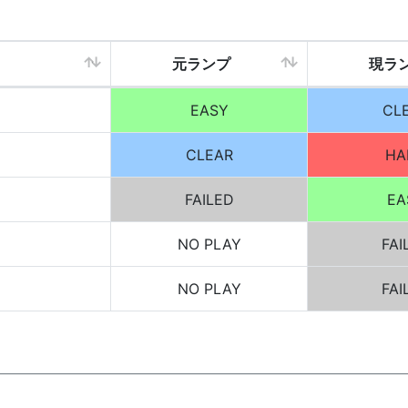
元ランプ
現ラ
EASY
CL
CLEAR
HA
]
FAILED
EA
NO PLAY
FAI
NO PLAY
FAI