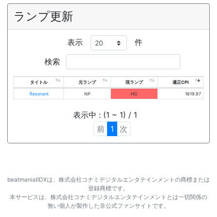
ランプ更新
表示
件
検索
タイトル
元ランプ
現ランプ
適正CPI
Resonant
NP
HC
1619.97
表示中 : (1 ~ 1) / 1
前
1
次
beatmaniaⅡDXは、株式会社コナミデジタルエンタテインメントの商標または
登録商標です。
本サービスは、株式会社コナミデジタルエンタテインメントとは一切関係の
無い個人が製作した非公式ファンサイトです。