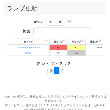
ランプ更新
表示
件
検索
タイトル
元ランプ
現ランプ
適正CPI
The Sampling Paradise
HC
EX
1725.57
Xb10r
NP
FA
-
表示中 : (1 ~ 2) / 2
前
1
次
beatmaniaⅡDXは、株式会社コナミデジタルエンタテインメントの商標または
登録商標です。
本サービスは、株式会社コナミデジタルエンタテインメントとは一切関係の
無い個人が製作した非公式ファンサイトです。