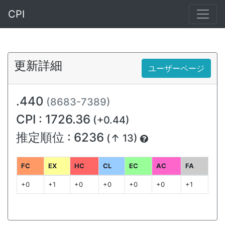
CPI
更新詳細
ユーザーページ
.440
(8683-7389)
CPI : 1726.36
(+0.44)
推定順位 : 6236
(↑ 13)
FC
EX
HC
CL
EC
AC
FA
+0
+1
+0
+0
+0
+0
+1