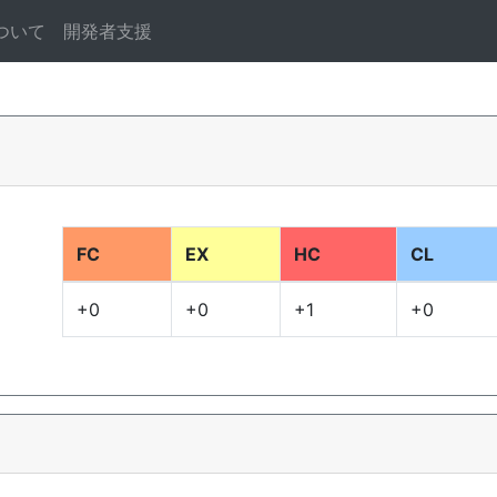
ついて
開発者支援
FC
EX
HC
CL
+0
+0
+1
+0