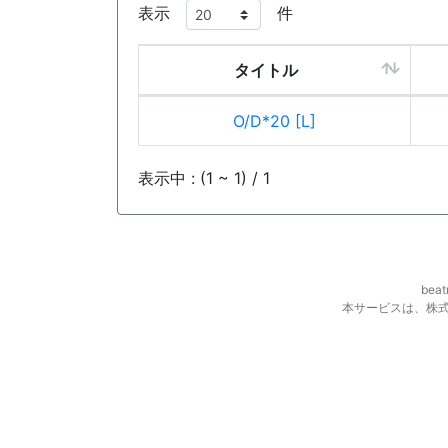
表示
件
タイトル
O/D*20 [L]
表示中 : (1 ~ 1) / 1
be
本サービスは、株