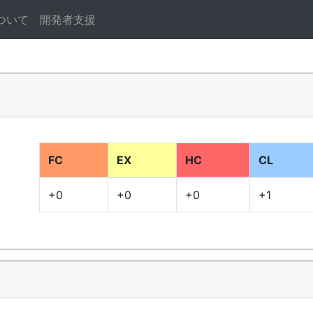
ついて
開発者支援
FC
EX
HC
CL
+0
+0
+0
+1