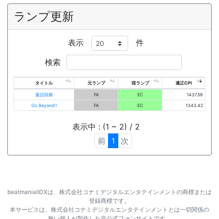
ランプ更新
表示
件
検索
タイトル
元ランプ
現ランプ
適正CPI
童話回廊
FA
EC
1437.59
Go Beyond!!
FA
EC
1343.42
表示中 : (1 ~ 2) / 2
前
1
次
beatmaniaⅡDXは、株式会社コナミデジタルエンタテインメントの商標または
登録商標です。
本サービスは、株式会社コナミデジタルエンタテインメントとは一切関係の
無い個人が製作した非公式ファンサイトです。