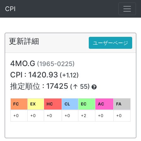
CPI
更新詳細
ユーザーページ
4MO.G
(1965-0225)
CPI : 1420.93
(+1.12)
推定順位 : 17425
(↑ 55)
FC
EX
HC
CL
EC
AC
FA
+0
+0
+0
+0
+2
+0
+0