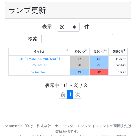
ランプ更新
表示
件
検索
タイトル
元ランプ
現ランプ
適正CPI
B4U(BEMANI FOR YOU MIX) [L]
FA
CL
1676.62
VOLAQUAS
FA
CL
1627.63
Broken Sword
CL
HC
1557.95
表示中 : (1 ~ 3) / 3
前
1
次
beatmaniaⅡDXは、株式会社コナミデジタルエンタテインメントの商標または
登録商標です。