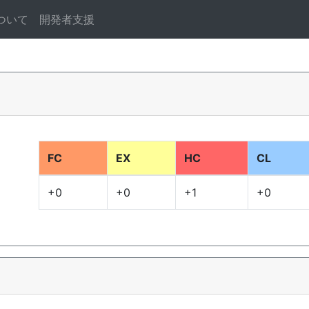
ついて
開発者支援
FC
EX
HC
CL
+0
+0
+1
+0