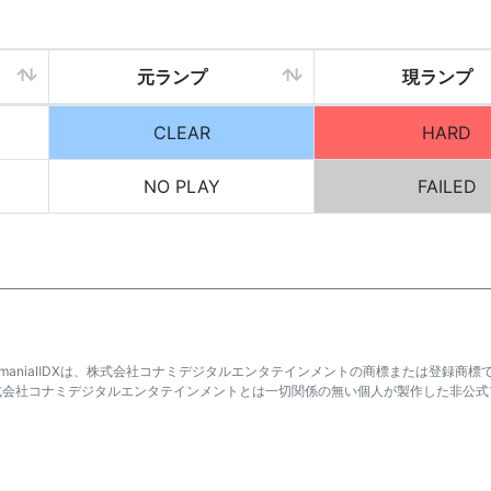
元ランプ
現ランプ
CLEAR
HARD
NO PLAY
FAILED
atmaniaⅡDXは、株式会社コナミデジタルエンタテインメントの商標または登録商標
式会社コナミデジタルエンタテインメントとは一切関係の無い個人が製作した非公式