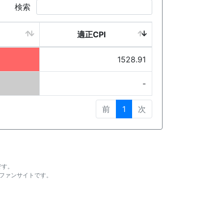
検索
適正CPI
1528.91
-
前
1
次
です。
ファンサイトです。