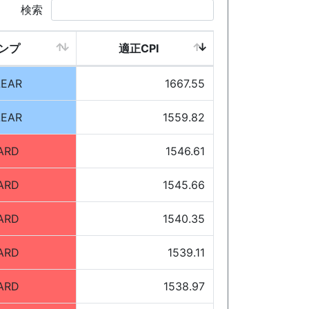
検索
ンプ
適正CPI
LEAR
1667.55
LEAR
1559.82
ARD
1546.61
ARD
1545.66
ARD
1540.35
ARD
1539.11
ARD
1538.97