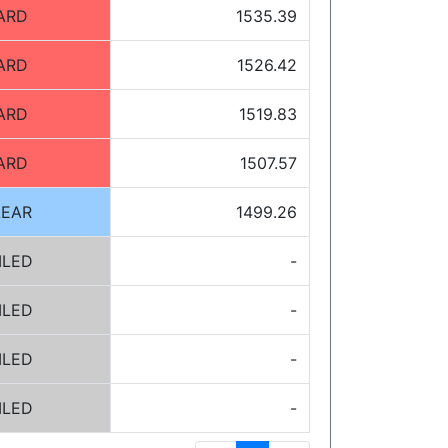
ARD
1535.39
ARD
1526.42
ARD
1519.83
ARD
1507.57
LEAR
1499.26
ILED
-
ILED
-
ILED
-
ILED
-