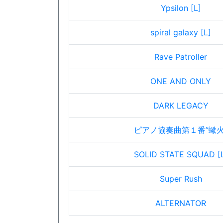
Ypsilon [L]
spiral galaxy [L]
Rave Patroller
ONE AND ONLY
DARK LEGACY
ピアノ協奏曲第１番”蠍火
SOLID STATE SQUAD [
Super Rush
ALTERNATOR