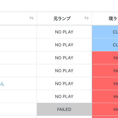
元ランプ
現ラ
NO PLAY
C
NO PLAY
C
NO PLAY
H
NO PLAY
H
たん
NO PLAY
H
NO PLAY
H
FAILED
H