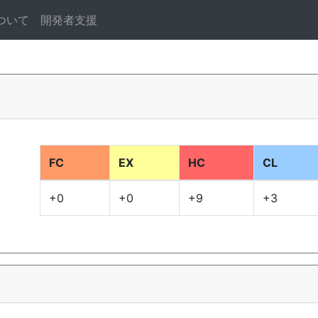
ついて
開発者支援
FC
EX
HC
CL
+0
+0
+9
+3