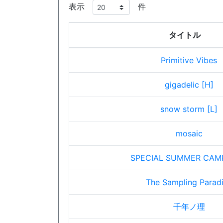
表示
件
タイトル
Primitive Vibes
gigadelic [H]
snow storm [L]
mosaic
SPECIAL SUMMER CAM
The Sampling Parad
千年ノ理