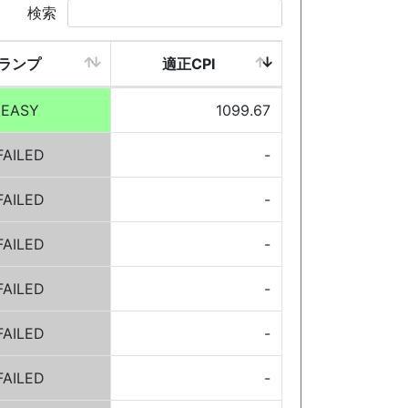
検索
ランプ
適正CPI
EASY
1099.67
FAILED
-
FAILED
-
FAILED
-
FAILED
-
FAILED
-
FAILED
-