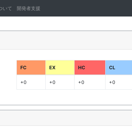
ついて
開発者支援
FC
EX
HC
CL
+0
+0
+0
+0