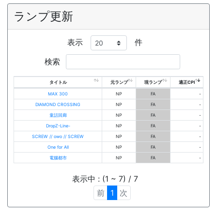
ランプ更新
表示
件
検索
タイトル
元ランプ
現ランプ
適正CPI
MAX 300
NP
FA
-
DIAMOND CROSSING
NP
FA
-
童話回廊
NP
FA
-
DropZ-Line-
NP
FA
-
SCREW // owo // SCREW
NP
FA
-
One for All
NP
FA
-
電腦都市
NP
FA
-
表示中 : (1 ~ 7) / 7
前
1
次