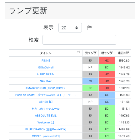
ランプ更新
表示
件
検索
タイトル
元ランプ
現ランプ
適正CPI
RINNE
FA
HC
1560.80
GiGaGaHell
NP
EC
1549.62
HARD BRAIN
FA
HC
1549.29
SAY BAY
CL
HC
1546.20
#MAGiCVLGiRL_TRVP_B3VTZ
EC
HC
1532.20
Push on Beats!～音ゲの国のeX-ストリーマー～
FA
CL
1515.83
ATHER [L]
NP
CL
1511.58
抱きしめてモナムール
FA
EC
1511.11
ABSOLUTE EVIL
FA
EC
1497.63
Welcome [L]
FA
EC
1493.10
BLUE DRAGON(雷龍RemixIIDX)
FA
EC
1492.89
CODE:1 [revision1.0.1]
FA
EC
1469.46