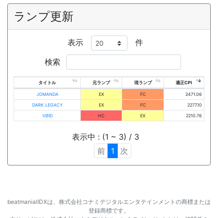
ランプ更新
表示
件
検索
タイトル
元ランプ
現ランプ
適正CPI
JOMANDA
EX
FC
2471.06
DARK LEGACY
EX
FC
2277.10
VØID
HC
EX
2210.76
表示中 : (1 ~ 3) / 3
前
1
次
beatmaniaⅡDXは、株式会社コナミデジタルエンタテインメントの商標または
登録商標です。