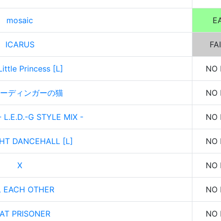
mosaic
E
ICARUS
FA
Little Princess [L]
NO 
ーディンガーの猫
NO 
L.E.D.-G STYLE MIX -
NO 
HT DANCEHALL [L]
NO 
X
NO 
L EACH OTHER
NO 
AT PRISONER
NO 