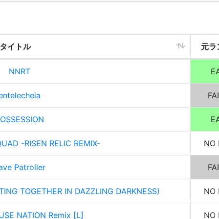
タイトル
元ラ
NNRT
E
entelecheia
FA
OSSESSION
E
UAD -RISEN RELIC REMIX-
NO 
ave Patroller
FA
LTING TOGETHER IN DAZZLING DARKNESS)
NO 
USE NATION Remix [L]
NO 