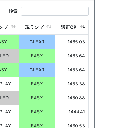
検索
ンプ
現ランプ
適正CPI
ASY
CLEAR
1465.03
ILED
EASY
1463.64
ASY
CLEAR
1453.64
PLAY
EASY
1453.38
ILED
EASY
1450.88
PLAY
EASY
1444.41
PLAY
EASY
1430.53