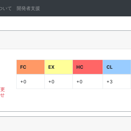
ついて
開発者支援
FC
EX
HC
CL
+0
+0
+0
+3
変更
ませ