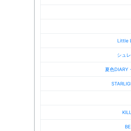
Little 
シュレ
夏色DIARY - 
STARLIG
KIL
BE