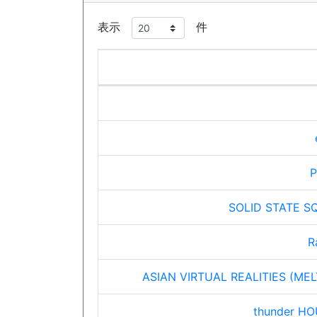
表示
件
P
SOLID STATE SQ
R
ASIAN VIRTUAL REALITIES (ME
thunder HO