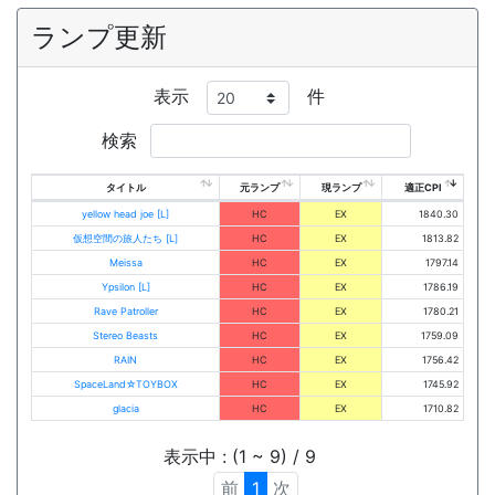
ランプ更新
表示
件
検索
タイトル
元ランプ
現ランプ
適正CPI
yellow head joe [L]
HC
EX
1840.30
仮想空間の旅人たち [L]
HC
EX
1813.82
Meissa
HC
EX
1797.14
Ypsilon [L]
HC
EX
1786.19
Rave Patroller
HC
EX
1780.21
Stereo Beasts
HC
EX
1759.09
RAIN
HC
EX
1756.42
SpaceLand☆TOYBOX
HC
EX
1745.92
glacia
HC
EX
1710.82
表示中 : (1 ~ 9) / 9
前
1
次