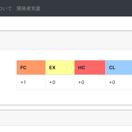
ついて
開発者支援
FC
EX
HC
CL
+1
+0
+0
+0