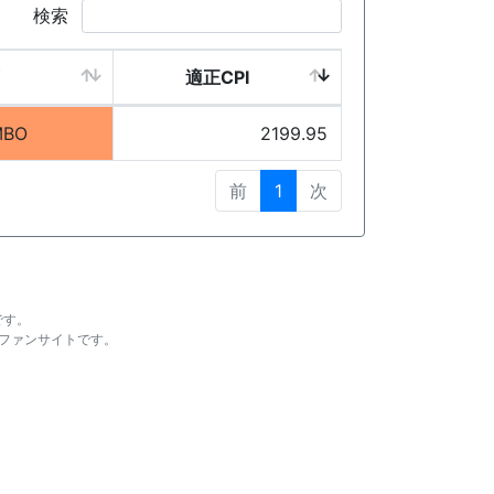
検索
適正CPI
MBO
2199.95
前
1
次
です。
ファンサイトです。