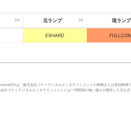
元ランプ
現ランプ
EXHARD
FULLCO
atmaniaⅡDXは、株式会社コナミデジタルエンタテインメントの商標または登録商標
式会社コナミデジタルエンタテインメントとは一切関係の無い個人が製作した非公式